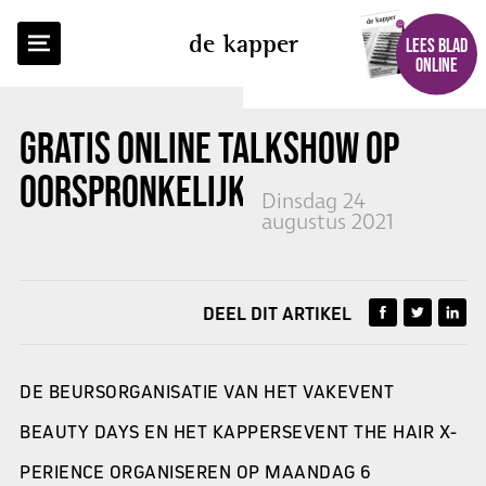
TERUG NAAR OVERZICHT
de kapper
LEES BLAD
ONLINE
GRATIS ONLINE TALKSHOW
OP
OORSPRONKELIJKE BEURSDAG
Dinsdag 24
augustus 2021
DEEL DIT ARTIKEL
DE BEURSORGANISATIE VAN HET VAKEVENT
BEAUTY DAYS EN HET KAPPERSEVENT THE HAIR X-
PERIENCE ORGANISEREN OP MAANDAG 6