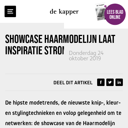
TERUG NAAR OVERZICHT
de kapper
LEES BLAD
ONLINE
SHOWCASE
HAARMODELIJN
LAAT
INSPIRATIE STROMEN
Donderdag 24
oktober 2019
DEEL DIT ARTIKEL
De hipste modetrends, de nieuwste knip-, kleur-
en stylingtechnieken en volop gelegenheid om te
netwerken: de showcase van de Haarmodelijn