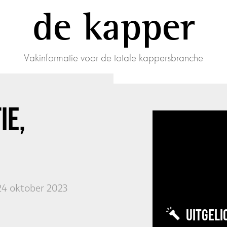
de kapper
Vakinformatie voor de totale kappersbranche
IE,
24 oktober 2023
UITGELI