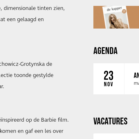
, dimensionale tinten zien,
vat een gelaagd en
AGENDA
chowicz-Grotynska de
23
AN
lectie toonde gestylde
ma
NOV
r.
VACATURES
spireerd op de Barbie film.
gekomen en gaf een les over