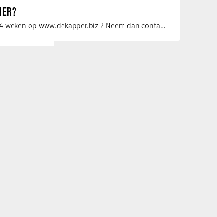
IER?
Uw vacature voor 4 weken op www.dekapper.biz ? Neem dan contact op met Maaike …