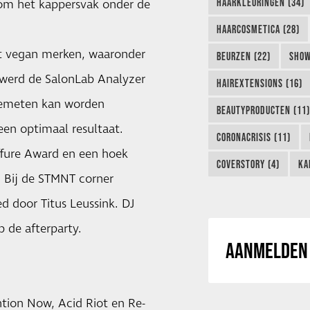
HAARKLEURINGEN (34)
om het kappersvak onder de
HAARCOSMETICA (28)
t vegan merken, waaronder
BEURZEN (22)
SHOW
 werd de SalonLab Analyzer
HAIREXTENSIONS (16)
gemeten kan worden
BEAUTYPRODUCTEN (11)
en optimaal resultaat.
CORONACRISIS (11)
ffure Award en een hoek
COVERSTORY (4)
KA
 Bij de STMNT corner
d door Titus Leussink. DJ
p de afterparty.
AANMELDEN 
ention Now, Acid Riot en Re-