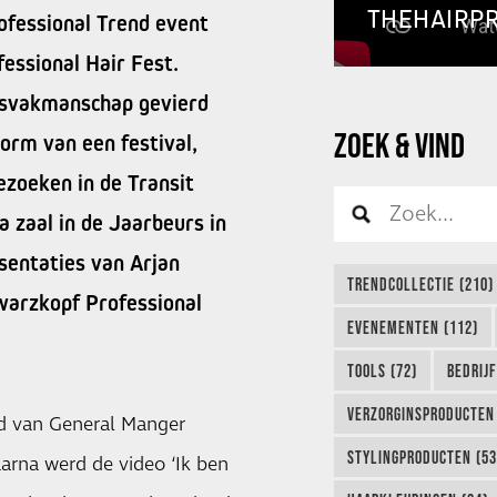
THEHAIRP
ofessional Trend event
essional Hair Fest.
rsvakmanschap gevierd
ZOEK & VIND
vorm van een festival,
ezoeken in de Transit
 zaal in de Jaarbeurs in
sentaties van Arjan
TRENDCOLLECTIE (210)
warzkopf Professional
EVENEMENTEN (112)
TOOLS (72)
BEDRIJ
VERZORGINSPRODUCTEN 
d van General Manger
STYLINGPRODUCTEN (53
arna werd de video ‘Ik ben