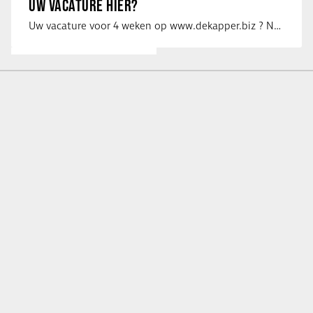
UW VACATURE HIER?
Uw vacature voor 4 weken op www.dekapper.biz ? Neem dan contact op met Maaike …