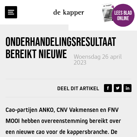
TERUG NAAR OVERZICHT
de kapper
LEES BLAD
ONLINE
ONDERHANDELINGSRESULTAAT
BEREIKT NIEUWE
KAPPERSCAO
Woensdag 26 april
2023
DEEL DIT ARTIKEL
Cao-partijen ANKO, CNV Vakmensen en FNV
MOOI hebben overeenstemming bereikt over
een nieuwe cao voor de kappersbranche. De