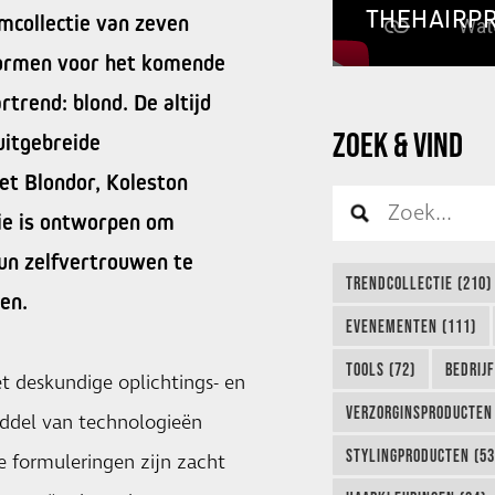
THEHAIRP
mcollectie van zeven
 vormen voor het komende
trend: blond. De altijd
ZOEK & VIND
uitgebreide
et Blondor, Koleston
ctie is ontworpen om
hun zelfvertrouwen te
TRENDCOLLECTIE (210)
en.
EVENEMENTEN (111)
TOOLS (72)
BEDRIJ
t deskundige oplichtings- en
VERZORGINSPRODUCTEN 
iddel van technologieën
STYLINGPRODUCTEN (53
 formuleringen zijn zacht