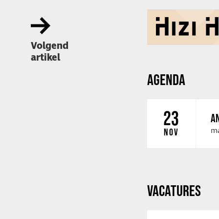
Volgend
artikel
AGENDA
23
AN
ma
NOV
VACATURES