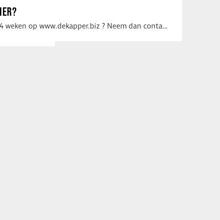
IER?
Uw vacature voor 4 weken op www.dekapper.biz ? Neem dan contact op met Maaike …