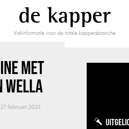
de kapper
Vakinformatie voor de totale kappersbranche
INE MET
N WELLA
27 februari 2023
UITGELI