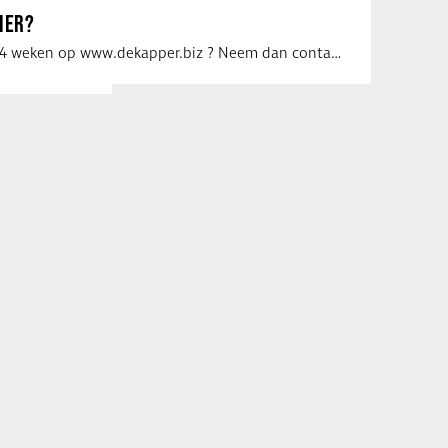
IER?
Uw vacature voor 4 weken op www.dekapper.biz ? Neem dan contact op met Maaike …