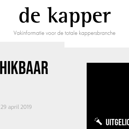
de kapper
Vakinformatie voor de totale kappersbranche
CHIKBAAR
29 april 2019
UITGELI