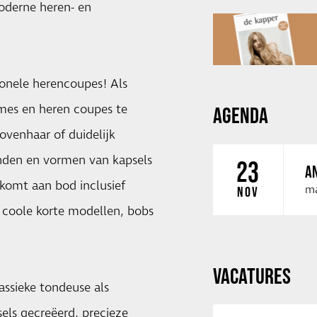
moderne heren- en
ionele herencoupes! Als
ames en heren coupes te
AGENDA
ovenhaar of duidelijk
lenden en vormen van kapsels
23
AN
komt aan bod inclusief
ma
NOV
, coole korte modellen, bobs
VACATURES
ssieke tondeuse als
els gecreëerd, precieze