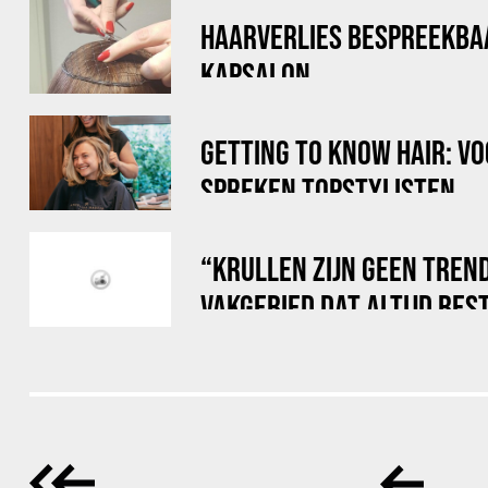
HAARVERLIES BESPREEKBA
KAPSALON
GETTING TO KNOW HAIR: V
SPREKEN TOPSTYLISTEN
“KRULLEN ZIJN GEEN TREN
VAKGEBIED DAT ALTIJD BES