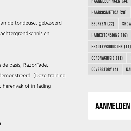
HAARKLEURINGEN (34)
HAARCOSMETICA (28)
 van de tondeuse, gebaseerd
BEURZEN (22)
SHOW
l achtergrondkennis en
HAIREXTENSIONS (16)
BEAUTYPRODUCTEN (11)
CORONACRISIS (11)
 de basis, RazorFade,
COVERSTORY (4)
KA
emonstreerd. (Deze training
t herenvak of in fading
AANMELDEN 
n