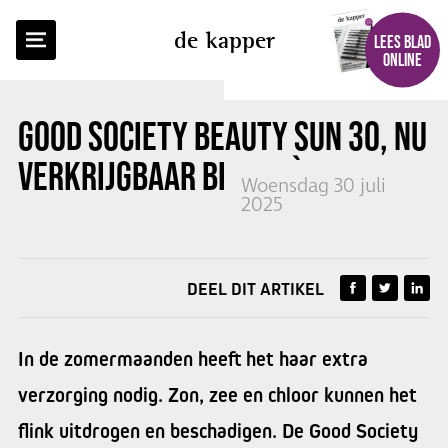
TERUG NAAR OVERZICHT
de kapper
LEES BLAD
ONLINE
GOOD SOCIETY BEAUTY SUN 30, NU
VERKRIJGBAAR BIJ ARTÈGO
Woensdag 30 juli
2025
DEEL DIT ARTIKEL
In de zomermaanden heeft het haar extra
verzorging nodig. Zon, zee en chloor kunnen het
flink uitdrogen en beschadigen. De Good Society