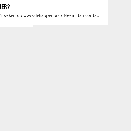
IER?
Uw vacature voor 4 weken op www.dekapper.biz ? Neem dan contact op met Maaike …