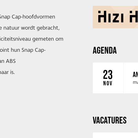
n Snap Cap-hoofdvormen
de natuur wordt gebracht,
xiciteitsniveau gemeten om
AGENDA
Point hun Snap Cap-
an ABS
23
aar is.
AN
ma
NOV
VACATURES