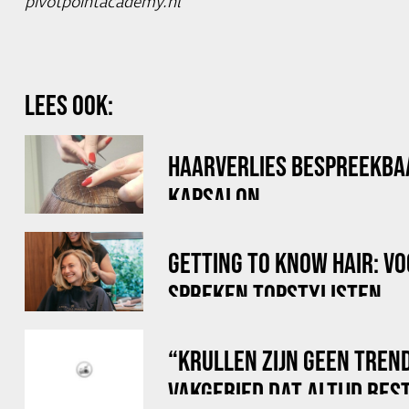
pivotpointacademy.nl
LEES OOK:
HAARVERLIES BESPREEKBA
KAPSALON
GETTING TO KNOW HAIR: V
SPREKEN TOPSTYLISTEN
“KRULLEN ZIJN GEEN TREN
VAKGEBIED DAT ALTIJD BES