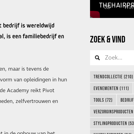
THEHAIRP
t bedrijf is wereldwijd
l, is een familiebedrijf en
ZOEK & VIND
len, maar is tevens de
TRENDCOLLECTIE (210)
 vorm van opleidingen in hun
EVENEMENTEN (111)
a de Academy reikt Pivot
TOOLS (72)
BEDRIJ
heden, zelfvertrouwen en
VERZORGINSPRODUCTEN 
STYLINGPRODUCTEN (53
ht in de opbouw van het