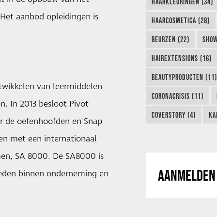
HAARKLEURINGEN (34)
. Het aanbod opleidingen is
HAARCOSMETICA (28)
BEURZEN (22)
SHOW
HAIREXTENSIONS (16)
BEAUTYPRODUCTEN (11)
ntwikkelen van leermiddelen
CORONACRISIS (11)
. In 2013 besloot Pivot
COVERSTORY (4)
KA
ar de oefenhoofden en Snap
en met een internationaal
men, SA 8000. De SA8000 is
AANMELDEN 
gheden binnen onderneming en