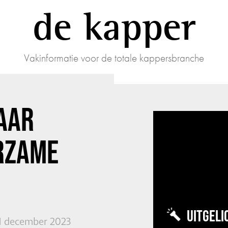
de kapper
Vakinformatie voor de totale kappersbranche
JAAR
RZAME
UITGELI
01 december 2023