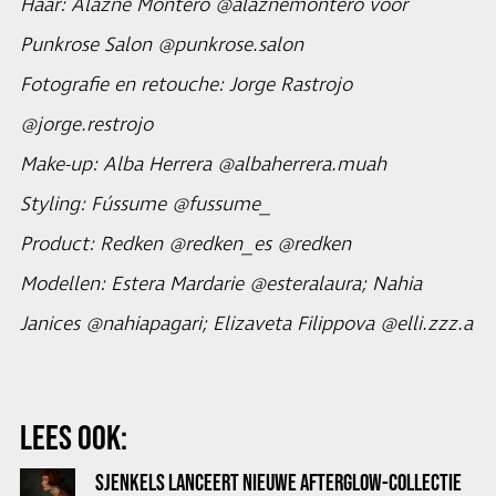
Haar: Alazne Montero @alaznemontero voor
Punkrose Salon @punkrose.salon
Fotografie en retouche: Jorge Rastrojo
@jorge.restrojo
Make-up: Alba Herrera @albaherrera.muah
Styling: Fússume @fussume_
Product: Redken @redken_es @redken
Modellen: Estera Mardarie @esteralaura; Nahia
Janices @nahiapagari; Elizaveta Filippova @elli.zzz.a
LEES OOK:
SJENKELS LANCEERT NIEUWE AFTERGLOW-COLLECTIE