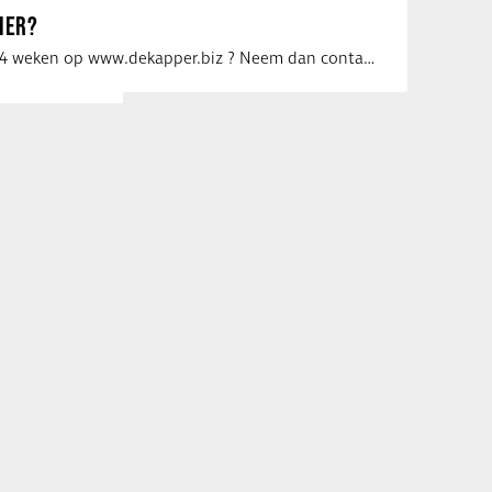
IER?
Uw vacature voor 4 weken op www.dekapper.biz ? Neem dan contact op met Maaike …