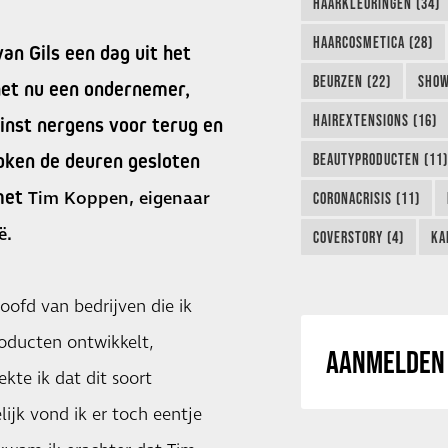
HAARKLEURINGEN (34)
HAARCOSMETICA (28)
an Gils een dag uit het
BEURZEN (22)
SHOW
 het nu een ondernemer,
HAIREXTENSIONS (16)
einst nergens voor terug en
ken de deuren gesloten
BEAUTYPRODUCTEN (11)
 met
Tim Koppen, eigenaar
CORONACRISIS (11)
ë.
COVERSTORY (4)
KA
 hoofd van bedrijven die ik
roducten ontwikkelt,
AANMELDEN 
kte ik dat dit soort
lijk vond ik er toch eentje