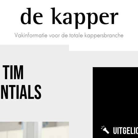
de kapper
Vakinformatie voor de totale kappersbranche
 TIM
ENTIALS
UITGELI