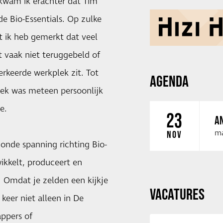
kwam ik erachter dat Tim
e Bio-Essentials. Op zulke
 ik heb gemerkt dat veel
t vaak niet teruggebeld of
rkeerde werkplek zit. Tot
AGENDA
prek was meteen persoonlijk
e.
23
AN
ma
NOV
onde spanning richting Bio-
wikkelt, produceert en
. Omdat je zelden een kijkje
VACATURES
keer niet alleen in De
appers of