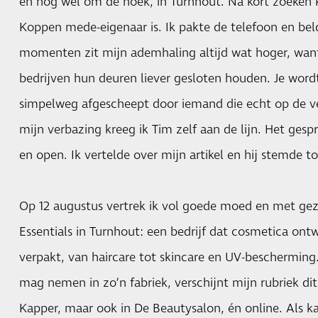
en nog wel om de hoek, in Turnhout. Na kort zoeken 
Koppen mede-eigenaar is. Ik pakte de telefoon en beld
momenten zit mijn ademhaling altijd wat hoger, want
bedrijven hun deuren liever gesloten houden. Je word
simpelweg afgescheept door iemand die echt op de ve
mijn verbazing kreeg ik Tim zelf aan de lijn. Het ges
en open. Ik vertelde over mijn artikel en hij stemde to
Op 12 augustus vertrek ik vol goede moed en met gez
Essentials in Turnhout: een bedrijf dat cosmetica ont
verpakt, van haircare tot skincare en UV-bescherming
mag nemen in zo’n fabriek, verschijnt mijn rubriek dit 
Kapper, maar ook in De Beautysalon, én online. Als k