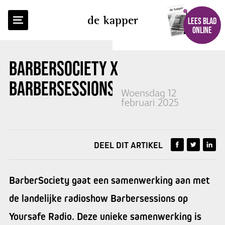
TERUG NAAR OVERZICHT
de kapper
LEES BLAD
ONLINE
BARBERSOCIETY X
BARBERSESSIONS
Woensdag 12
februari 2025
DEEL DIT ARTIKEL
BarberSociety gaat een samenwerking aan met
de landelijke radioshow Barbersessions op
Yoursafe Radio. Deze unieke samenwerking is