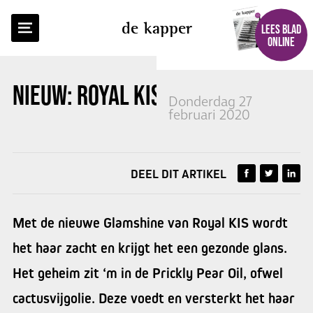
TERUG NAAR OVERZICHT
de kapper
LEES BLAD
ONLINE
NIEUW:
ROYAL KIS GLAMSHINE
Donderdag 27
februari 2020
DEEL DIT ARTIKEL
Met de nieuwe Glamshine van Royal KIS wordt
het haar zacht en krijgt het een gezonde glans.
Het geheim zit ‘m in de Prickly Pear Oil, ofwel
cactusvijgolie. Deze voedt en versterkt het haar