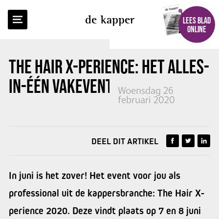
TERUG NAAR OVERZICHT
de kapper
LEES BLAD
ONLINE
THE HAIR X-PERIENCE:
HET ALLES-
IN-ÉÉN VAKEVENT VAN 2020
Woensdag 26
februari 2020
DEEL DIT ARTIKEL
In juni is het zover! Het event voor jou als
professional uit de kappersbranche: The Hair X-
perience 2020. Deze vindt plaats op 7 en 8 juni